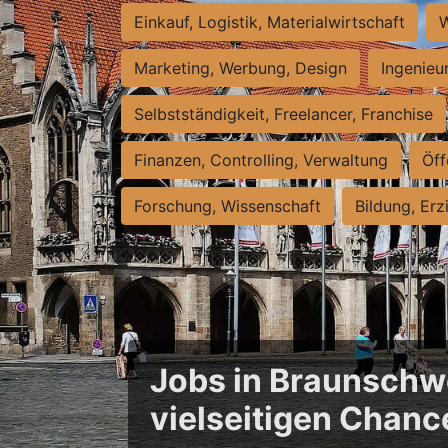
Einkauf, Logistik, Materialwirtschaft
W
Marketing, Werbung, Design
Ingenieu
Selbstständigkeit, Freelancer, Franchise
Finanzen, Controlling, Verwaltung
Öff
Forschung, Wissenschaft
Bildung, Erz
Jobs in Braunschwe
vielseitigen Chanc