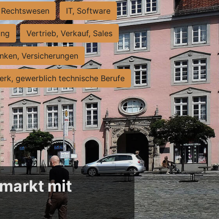
Rechtswesen
IT, Software
ung
Vertrieb, Verkauf, Sales
nken, Versicherungen
rk, gewerblich technische Berufe
markt mit