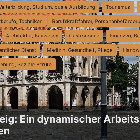
eiterbildung, Studium, duale Ausbildung
Tourismus
rberufe, Techniker
Berufskraftfahrer, Personenbeförder
Architektur, Bauwesen
Gastronomie
Finanzen, Ba
entlicher Dienst
Medizin, Gesundheit, Pflege
Handwe
iehung, Soziale Berufe
ig: Ein dynamischer Arbeits
en