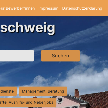
Für Bewerber*innen
Impressum
Datenschutzerklärung
nschweig
Suchen
sdienste
Management, Beratung
räfte, Aushilfs- und Nebenjobs