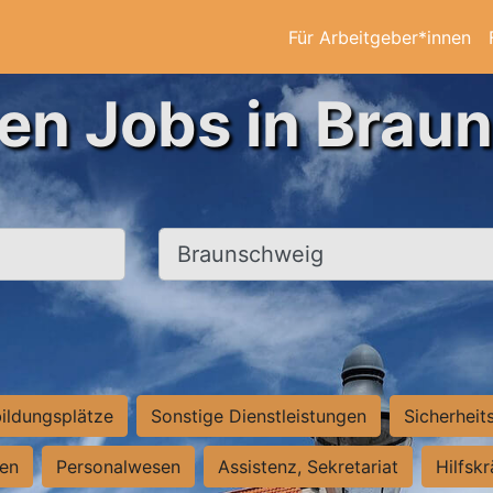
Für Arbeitgeber*innen
ten Jobs in Brau
Ort, Stadt
ildungsplätze
Sonstige Dienstleistungen
Sicherheit
ten
Personalwesen
Assistenz, Sekretariat
Hilfsk