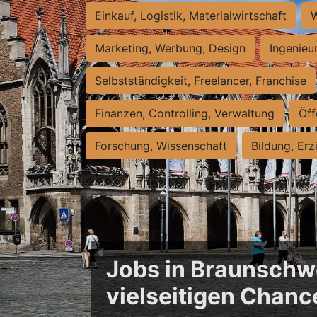
Einkauf, Logistik, Materialwirtschaft
W
Marketing, Werbung, Design
Ingenieu
Selbstständigkeit, Freelancer, Franchise
Finanzen, Controlling, Verwaltung
Öff
Forschung, Wissenschaft
Bildung, Erz
Jobs in Braunschwe
vielseitigen Chanc