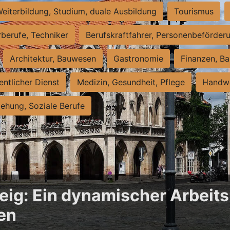
eiterbildung, Studium, duale Ausbildung
Tourismus
rberufe, Techniker
Berufskraftfahrer, Personenbeförder
Architektur, Bauwesen
Gastronomie
Finanzen, Ba
entlicher Dienst
Medizin, Gesundheit, Pflege
Handwe
iehung, Soziale Berufe
ig: Ein dynamischer Arbeits
en