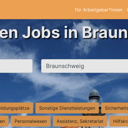
Für Arbeitgeber*innen
ten Jobs in Brau
Ort, Stadt
ildungsplätze
Sonstige Dienstleistungen
Sicherheit
ten
Personalwesen
Assistenz, Sekretariat
Hilfsk