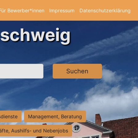
Für Bewerber*innen
Impressum
Datenschutzerklärung
nschweig
Suchen
sdienste
Management, Beratung
räfte, Aushilfs- und Nebenjobs