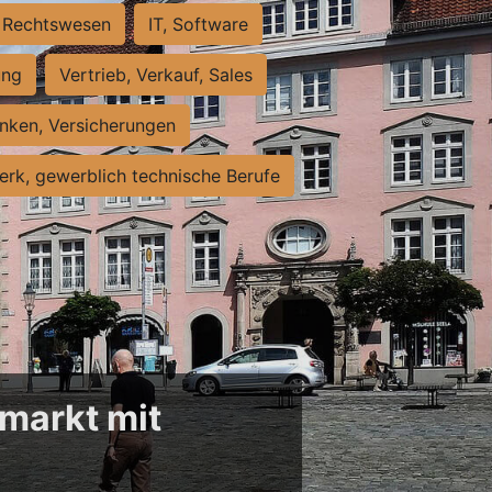
Rechtswesen
IT, Software
ung
Vertrieb, Verkauf, Sales
nken, Versicherungen
rk, gewerblich technische Berufe
markt mit