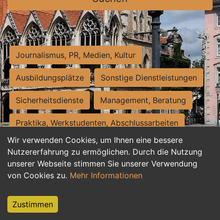
Journalismus, PR, Medien, Kultur
Ausbildungsplätze
Sonstige Dienstleistungen
Sicherheitsdienste
Management, Beratung
Praktika, Werkstudenten, Abschlussarbeiten
Wir verwenden Cookies, um Ihnen eine bessere
Personalwesen
Assistenz, Sekretariat
Nutzererfahrung zu ermöglichen. Durch die Nutzung
unserer Webseite stimmen Sie unserer Verwendung
Hilfskräfte, Aushilfs- und Nebenjobs
von Cookies zu.
Mehr Informationen
Einkauf, Logistik, Materialwirtschaft
Zustimmen
Weiterbildung, Studium, duale Ausbildung