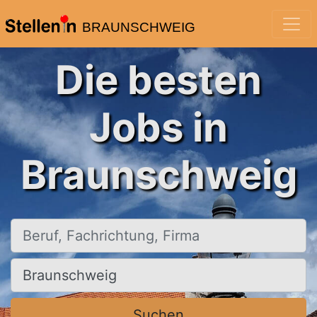
BRAUNSCHWEIG
Die besten
Jobs in
Braunschweig
Beruf, Fachrichtung, Firma
Ort, Stadt
Suchen