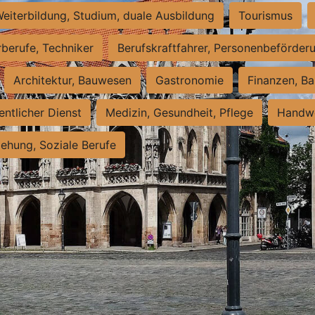
eiterbildung, Studium, duale Ausbildung
Tourismus
rberufe, Techniker
Berufskraftfahrer, Personenbeförder
Architektur, Bauwesen
Gastronomie
Finanzen, Ba
entlicher Dienst
Medizin, Gesundheit, Pflege
Handwe
iehung, Soziale Berufe