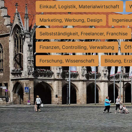
Einkauf, Logistik, Materialwirtschaft
W
Marketing, Werbung, Design
Ingenieu
Selbstständigkeit, Freelancer, Franchise
Finanzen, Controlling, Verwaltung
Öff
Forschung, Wissenschaft
Bildung, Erz