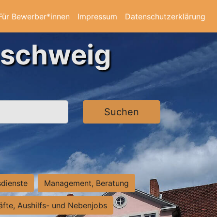
Für Bewerber*innen
Impressum
Datenschutzerklärung
nschweig
Suchen
sdienste
Management, Beratung
räfte, Aushilfs- und Nebenjobs