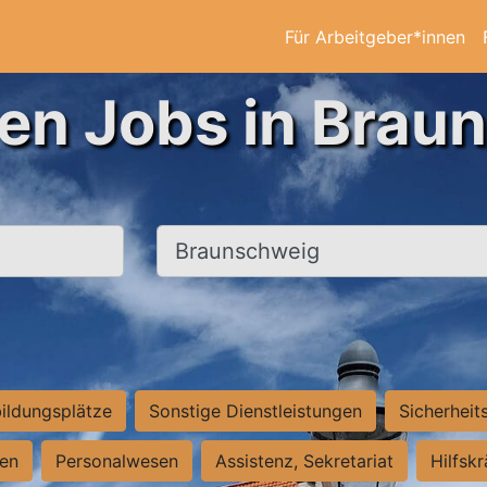
Für Arbeitgeber*innen
ten Jobs in Brau
Ort, Stadt
ildungsplätze
Sonstige Dienstleistungen
Sicherheit
ten
Personalwesen
Assistenz, Sekretariat
Hilfsk