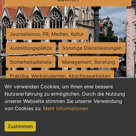
Journalismus, PR, Medien, Kultur
Ausbildungsplätze
Sonstige Dienstleistungen
Sicherheitsdienste
Management, Beratung
Praktika, Werkstudenten, Abschlussarbeiten
Wir verwenden Cookies, um Ihnen eine bessere
Personalwesen
Assistenz, Sekretariat
Nutzererfahrung zu ermöglichen. Durch die Nutzung
unserer Webseite stimmen Sie unserer Verwendung
Hilfskräfte, Aushilfs- und Nebenjobs
von Cookies zu.
Mehr Informationen
Einkauf, Logistik, Materialwirtschaft
Zustimmen
Weiterbildung, Studium, duale Ausbildung