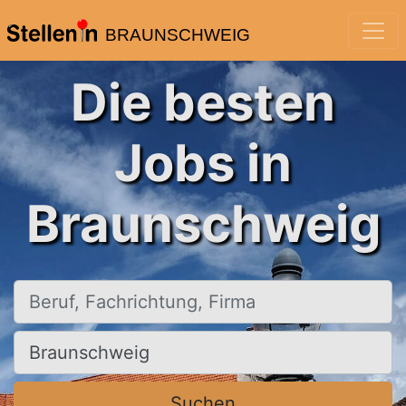
BRAUNSCHWEIG
Die besten
Jobs in
Braunschweig
Beruf, Fachrichtung, Firma
Ort, Stadt
Suchen